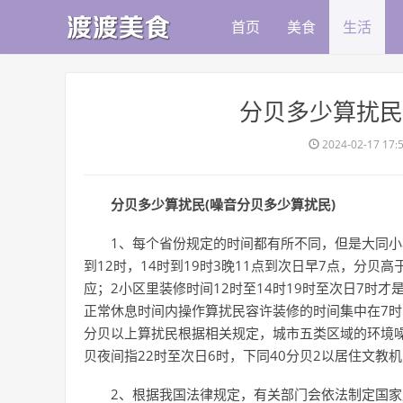
首页
美食
生活
​分贝多少算扰民
2024-02-17 17:
分贝多少算扰民(噪音分贝多少算扰民)
1、每个省份规定的时间都有所不同，但是大同小
到12时，14时到19时3晚11点到次日早7点，分贝
应；2小区里装修时间12时至14时19时至次日7时
正常休息时间内操作算扰民容许装修的时间集中在7时到1
分贝以上算扰民根据相关规定，城市五类区域的环境噪
贝夜间指22时至次日6时，下同40分贝2以居住文教
2、根据我国法律规定，有关部门会依法制定国