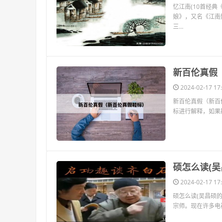
忆江南(10首经
娘》，又名《江南
三...
​新百伦真
2024-02-17 17:
新百伦真假（新百
标进行解释，如果
​硕怎么读(
2024-02-17 17:
硕怎么读(吴昌硕
宗师。现在许多电视