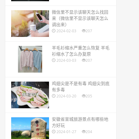
​微信里不显示该聊天怎么找回
来（微信里不显示该聊天怎么
调出来）
2024-02-03
207
​羊毛衫缩水严重怎么恢复 羊毛
衫缩水了怎么办复原
2024-03-03
207
​鸡翅尖是不是有毒 鸡翅尖到底
有多毒
2024-03-20
205
​安徽省宣城旅游景点有哪些地
方好玩
2024-01-27
204