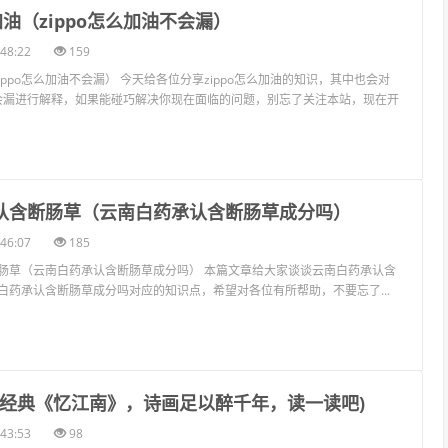
么加油（zippo怎么加油不会漏）
48:22
159
（zippo怎么加油不会漏） 今天给各位分享zippo怎么加油的知识，其中也会对
油不会漏进行解释，如果能碰巧解决你现在面临的问题，别忘了关注本站，现在开
承认含断肠草（云南白药承认含断肠草成分吗）
46:07
185
肠草（云南白药承认含断肠草成分吗） 本篇文章给大家谈谈云南白药承认含
白药承认含断肠草成分吗对应的知识点，希望对各位有所帮助，不要忘了...
0首经典《忆江南》，诗画足以醉千年，读一读吧)
43:53
98