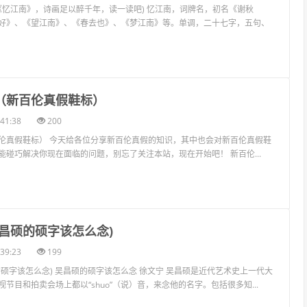
典《忆江南》，诗画足以醉千年，读一读吧) 忆江南，词牌名，初名《谢秋
好》、《望江南》、《春去也》、《梦江南》等。单调，二十七字，五句、
假（新百伦真假鞋标）
41:38
200
伦真假鞋标） 今天给各位分享新百伦真假的知识，其中也会对新百伦真假鞋
能碰巧解决你现在面临的问题，别忘了关注本站，现在开始吧！ 新百伦...
吴昌硕的硕字该怎么念)
39:23
199
的硕字该怎么念) 吴昌硕的硕字该怎么念 徐文宁 吴昌硕是近代艺术史上一代大
节目和拍卖会场上都以“shuo”（说）音，来念他的名字。包括很多知...