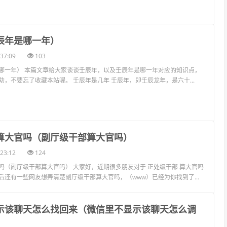
壬辰年是哪一年）
37:09
103
哪一年） 本篇文章给大家谈谈壬辰年，以及壬辰年是哪一年对应的知识点，
，不要忘了收藏本站喔。 壬辰年是几年 壬辰年，即壬辰龙年，是六十...
部算大官吗（副厅级干部算大官吗）
23:12
124
吗（副厅级干部算大官吗） 大家好，近期很多朋友对于 正处级干部 算大官吗
后还有一些网友想弄清楚副厅级干部算大官吗，（www）已经为你找到了...
显示该聊天怎么找回来（微信里不显示该聊天怎么调