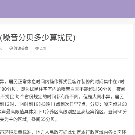
(噪音分贝多少算扰民)
56
渡渡美食
270
异，居民正常休息时间内操作算扰民容许装修的时间集中在7时
高于80分贝，即为扰民住宅室内的噪音白天不能超过50分贝，夜间
才是不扰民 每个省份规定的时间都有所不同，但是大同小异，居民
2时，14时到19时3晚11点到次日早7点，分贝；噪声超过60
声最高限值具体如下1疗养区高级别墅区高级宾馆区，昼间50分
机关为主的区域，昼间55分贝。
家声环境质量标准，地方人民政府据此划定本行政区域内各类声环