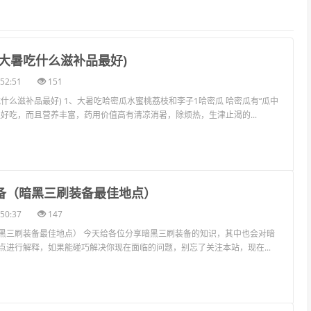
(大暑吃什么滋补品最好)
52:51
151
什么滋补品最好) 1、大暑吃哈密瓜水蜜桃荔枝和李子1哈密瓜 哈密瓜有“瓜中
仅好吃，而且营养丰富，药用价值高有清凉消暑，除烦热，生津止渴的...
装备（暗黑三刷装备最佳地点）
50:37
147
黑三刷装备最佳地点） 今天给各位分享暗黑三刷装备的知识，其中也会对暗
点进行解释，如果能碰巧解决你现在面临的问题，别忘了关注本站，现在...