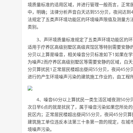
境质量标准的适用区域，并进行管理一般而言，正常居
中，明确；法律分析声音白天达到55分贝，夜间达到
法规定了五类声环境功能区的环境噪声限值及测量方
类别。
3、声环境质量标准规定了五类声环境功能区的环
适用于疗养区高级别墅区高级宾馆区等特别需要安静的
分贝以上算是噪音，相关噪音分贝标准如下1如果在学
为噪声2而疗养区高级别墅区等需要安静的区域，白天
分贝算扰民1正常居民楼超出昼间55分贝，夜间45
进行的产生环境噪声污染的建筑施工作业的，由工程
4、噪音60分以上算扰民一类生活区域夜测50分
次日早6点的就是扰民了，属于噪音污染如果您所处
民区内；正常居民楼超出昼间55分贝，夜间45分贝
建筑施工单位违反本法第三十条第一款的规定，在城
境噪声污染。