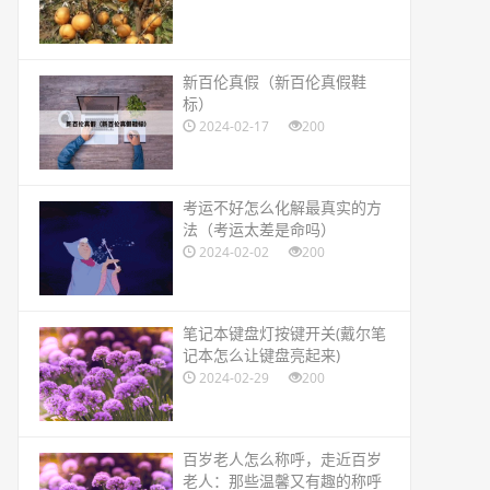
​新百伦真假（新百伦真假鞋
标）
2024-02-17
200
​考运不好怎么化解最真实的方
法（考运太差是命吗）
2024-02-02
200
​笔记本键盘灯按键开关(戴尔笔
记本怎么让键盘亮起来)
2024-02-29
200
​百岁老人怎么称呼，走近百岁
老人：那些温馨又有趣的称呼