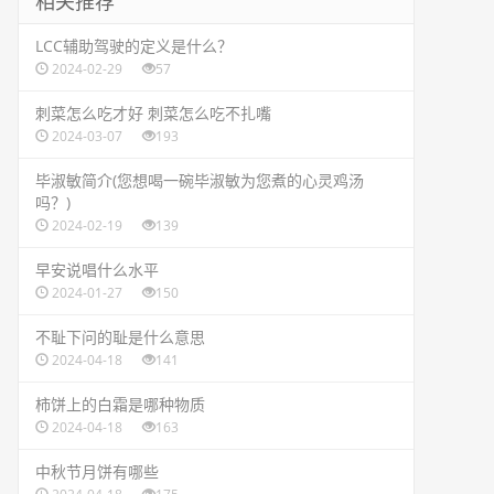
相关推荐
​LCC辅助驾驶的定义是什么？
2024-02-29
57
​刺菜怎么吃才好 刺菜怎么吃不扎嘴
2024-03-07
193
​毕淑敏简介(您想喝一碗毕淑敏为您煮的心灵鸡汤
吗？)
2024-02-19
139
​早安说唱什么水平
2024-01-27
150
​不耻下问的耻是什么意思
2024-04-18
141
​柿饼上的白霜是哪种物质
2024-04-18
163
​中秋节月饼有哪些