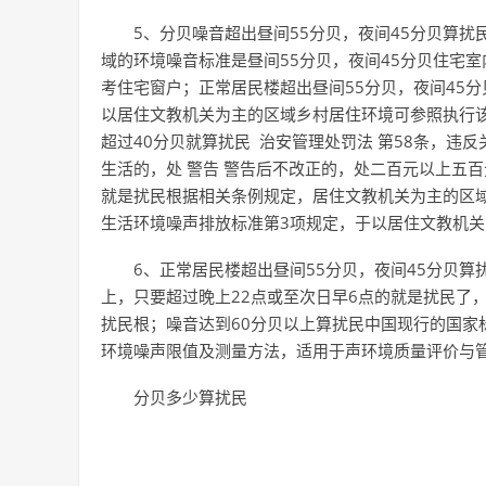
5、分贝噪音超出昼间55分贝，夜间45分贝算
域的环境噪音标准是昼间55分贝，夜间45分贝住宅
考住宅窗户；正常居民楼超出昼间55分贝，夜间45
以居住文教机关为主的区域乡村居住环境可参照执行该类
超过40分贝就算扰民 治安管理处罚法 第58条，
生活的，处 警告 警告后不改正的，处二百元以上五百
就是扰民根据相关条例规定，居住文教机关为主的区域
生活环境噪声排放标准第3项规定，于以居住文教机关
6、正常居民楼超出昼间55分贝，夜间45分贝算
上，只要超过晚上22点或至次日早6点的就是扰民了
扰民根；噪音达到60分贝以上算扰民中国现行的国家标准
环境噪声限值及测量方法，适用于声环境质量评价与管理噪
分贝多少算扰民