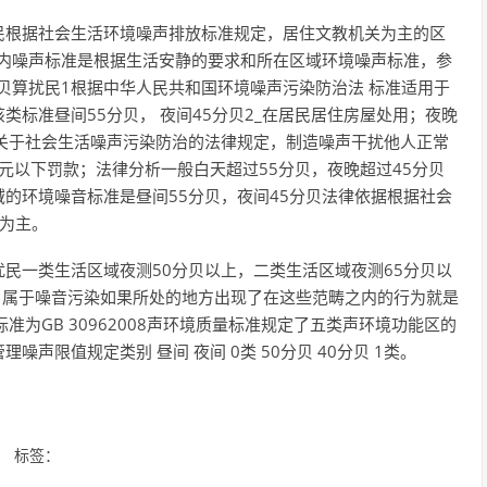
扰民根据社会生活环境噪声排放标准规定，居住文教机关为主的区
室内噪声标准是根据生活安静的要求和所在区域环境噪声标准，参
分贝算扰民1根据中华人民共和国环境噪声污染防治法 标准适用于
标准昼间55分贝， 夜间45分贝2_在居民居住房屋处用；夜晚
违反关于社会生活噪声污染防治的法律规定，制造噪声干扰他人正常
元以下罚款；法律分析一般白天超过55分贝，夜晚超过45分贝
的环境噪音标准是昼间55分贝，夜间45分贝法律依据根据社会
为主。
扰民一类生活区域夜测50分贝以上，二类生活区域夜测65分贝以
，属于噪音污染如果所处的地方出现了在这些范畴之内的行为就是
为GB 30962008声环境质量标准规定了五类声环境功能区的
声限值规定类别 昼间 夜间 0类 50分贝 40分贝 1类。
标签：