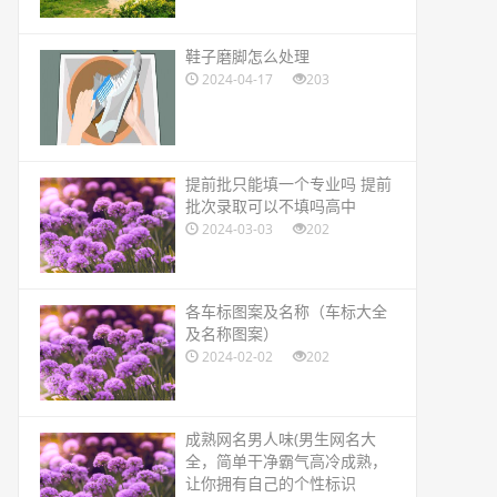
​鞋子磨脚怎么处理
2024-04-17
203
​提前批只能填一个专业吗 提前
批次录取可以不填吗高中
2024-03-03
202
​各车标图案及名称（车标大全
及名称图案）
2024-02-02
202
​成熟网名男人味(男生网名大
全，简单干净霸气高冷成熟，
让你拥有自己的个性标识