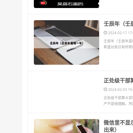
​壬辰年（
2024-02-17 17:
壬辰年（壬辰年是
希望对各位有所帮助
​正处级干
2024-02-03 10:
正处级干部算大官
产不是很理解。然
​微信里不
出来）