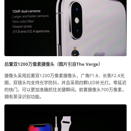
后置双1200万像素摄像头（图片引自The Verge）
摄像头采用后置双1200万像素摄像头，广角F1.8、长焦F2.4光
圈，双镜头均支持光学防抖，并且采用四颗LED补光灯。零延迟
的快门，可以更加准确抓住关键瞬间。前置摄像头700万像素，
拥有景深识别功能。