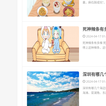
羹，麻石踩成坑”，
​死神辣条有
2024-04-17 01:
死神辣条有多辣 
得上这种辣条，这
​深圳有哪
2024-04-17 01:
深圳有哪几个海边
海滩、官湖角、东