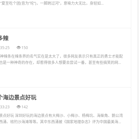
“夏至吃个团(音为”坨“)，一脚跨过河”，意喻力大无比，身轻如...
多辣
35:25
150
死神辣条在辣条界的名气实在是太大了，很多网友表示只有真正的勇士才能配
也是一种神奇的存在，却惹得很多人想要去尝试一番，甚至有些搞笑的网...
几个海边景点好玩
33:23
142
景点好玩 深圳好玩的海边景点有大梅沙、小梅沙、杨梅坑、海柴角、鹅公湾
西涌、桔钓沙海滩等等。其中东西涌被《国家地理杂志》评为中国最美海...