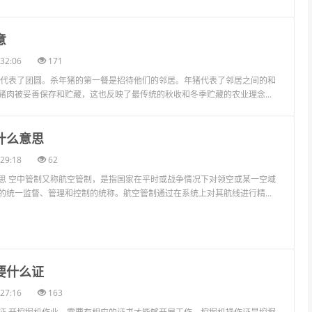
意
32:06
171
猪代表了团圆。杀年猪的第一餐是招待他们的邻居。年猪代表了邻居之间的和
猪肉被妥善保存和贮藏，这也反映了最传统的秋收和冬季贮藏的农业理念...
什么意思
29:18
62
思 空中管制又称航空管制，是指国家在平时或战争情况下对领空或某一空域
的统一监督、管理和控制的统称。航空管制通过在系统上对其航线进行精...
要什么证
27:16
163