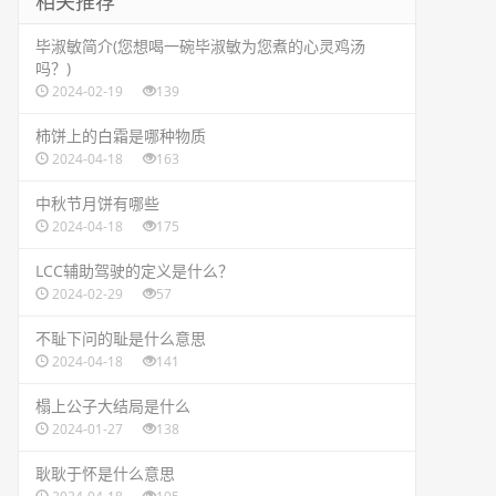
相关推荐
​毕淑敏简介(您想喝一碗毕淑敏为您煮的心灵鸡汤
吗？)
2024-02-19
139
​柿饼上的白霜是哪种物质
2024-04-18
163
​中秋节月饼有哪些
2024-04-18
175
​LCC辅助驾驶的定义是什么？
2024-02-29
57
​不耻下问的耻是什么意思
2024-04-18
141
​榻上公子大结局是什么
2024-01-27
138
​耿耿于怀是什么意思