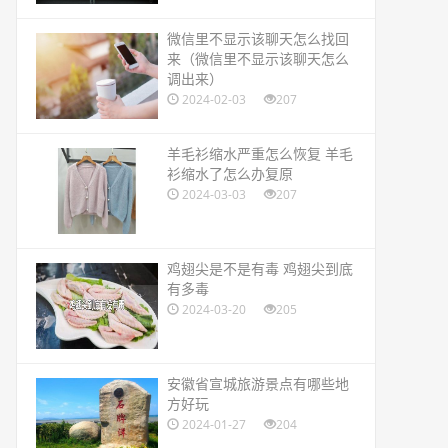
​微信里不显示该聊天怎么找回
来（微信里不显示该聊天怎么
调出来）
2024-02-03
207
​羊毛衫缩水严重怎么恢复 羊毛
衫缩水了怎么办复原
2024-03-03
207
​鸡翅尖是不是有毒 鸡翅尖到底
有多毒
2024-03-20
205
​安徽省宣城旅游景点有哪些地
方好玩
2024-01-27
204