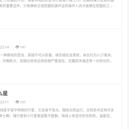
证 开挖掘机作业，需要有相应的证书才能够开展工作。挖掘机操作证是挖掘
有的重要证件，只有拥有正规挖掘机操作证的操作人员才能够在挖掘机工...
25:14
141
是一种原始的昆虫，其翅不可以折叠，体形细长且柔软，体长约为3-27毫米，
，中胸较大，前翅比较发达而后翅严重退化，在腹部末端还有一对较长的...
么星
23:11
191
地球是宇宙中特殊的行星，它自身不发光，围绕太阳运行，太阳系中还有许多
有七颗，矮行星和小行星更是数不胜数。地球上有适中的光和热，温度范...