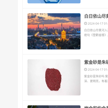
​白日依山
2024-04-17 01:
白日依山尽黄河入
绝句《登鹳雀楼》
​紫金砂是朱
2024-04-17 01:
紫金砂是朱砂吗 
深、更明亮，有着