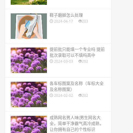
​鞋子磨脚怎么处理
2024-04-17
203
​提前批只能填一个专业吗 提前
批次录取可以不填吗高中
2024-03-03
202
​各车标图案及名称（车标大全
及名称图案）
2024-02-02
202
​成熟网名男人味(男生网名大
全，简单干净霸气高冷成熟，
让你拥有自己的个性标识