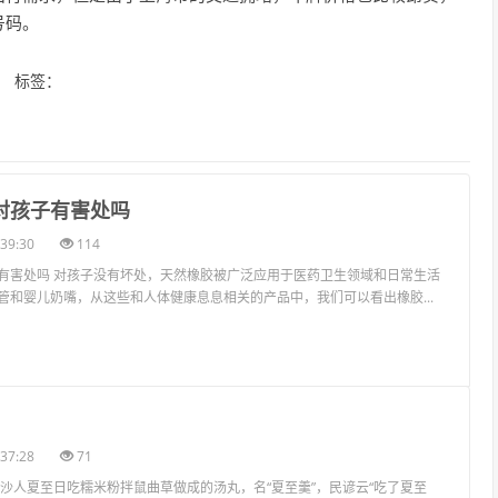
号码。
标签：
道对孩子有害处吗
39:30
114
有害处吗 对孩子没有坏处，天然橡胶被广泛应用于医药卫生领域和日常生活
管和婴儿奶嘴，从这些和人体健康息息相关的产品中，我们可以看出橡胶...
37:28
71
长沙人夏至日吃糯米粉拌鼠曲草做成的汤丸，名“夏至羹”，民谚云“吃了夏至