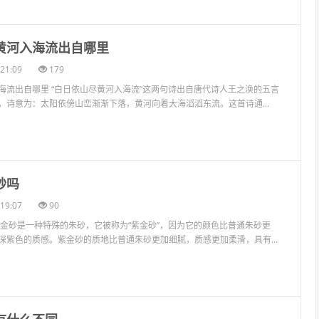
尽黄河入海流出自哪里
21:09
179
海流出自哪里 “白日依山尽黄河入海流”这两句诗出自唐代诗人王之涣的五言
，诗意为：太阳依傍山峦渐渐下落，黄河向着大海滔滔东流。这首诗通...
砂吗
19:07
90
紫金砂是一种特殊的朱砂，它被称为“紫金砂”，因为它的颜色比普通朱砂更
深紫色的质感。紫金砂的质地比普通朱砂更加细腻，质感更加柔滑，具有...