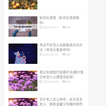
​新百伦真假（新百伦真假鞋
标）
2024-02-17
200
​考运不好怎么化解最真实的方
法（考运太差是命吗）
2024-02-02
200
​笔记本键盘灯按键开关(戴尔笔
记本怎么让键盘亮起来)
2024-02-29
200
​百岁老人怎么称呼，走近百岁
老人：那些温馨又有趣的称呼