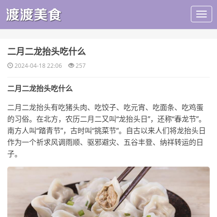
​二月二龙抬头吃什么
2024-04-18 22:06
257
二月二龙抬头吃什么
二月二龙抬头有吃猪头肉、吃饺子、吃元宵、吃面条、吃鸡蛋
的习俗。在北方，农历二月二又叫“龙抬头日”，还称“春龙节”。
南方人叫“踏青节”，古时叫“挑菜节”。自古以来人们将龙抬头日
作为一个祈求风调雨顺、驱邪避灾、五谷丰登、纳祥转运的日
子。