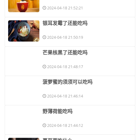
2024-04-18 21:52:21
​银耳发霉了还能吃吗
2024-04-18 21:50:19
​芒果核黑了还能吃吗
2024-04-18 21:48:17
​菠萝蜜的须须可以吃吗
2024-04-18 21:46:14
​野薄荷能吃吗
2024-04-18 21:44:12