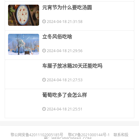
​元宵节为什么要吃汤圆
2024-04-18 21:31:58
​立冬风俗吃啥
2024-04-18 21:29:56
​车厘子放冰箱20天还能吃吗
2024-04-18 21:27:53
​葡萄吃多了会怎么样
2024-04-18 21:25:51
鄂公网安备42011102005185号
鄂ICP备2021000144号-1
联系和投
稿：WEBCI@FOXMAIL.COM