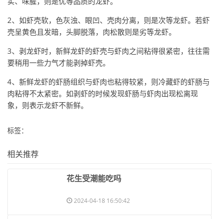
实、味腥，则是优等品质的龙虾。
2、如虾壳软，色灰浊、眼凹、壳肉分离，则是次等龙虾。若虾
壳呈黄色且发暗，头脚脱落，肉松散则是劣等龙虾。
3、剥龙虾时，新鲜龙虾的虾壳与虾肉之间粘得很紧密，往往需
要稍用一些力气才能剥掉虾壳。
4、新鲜龙虾的虾肠组织与虾肉也粘得较紧，则冷藏虾的虾肠与
肉粘得不太紧密。如剥虾的时候发现虾肠与虾肉出现松离现
象，则表示龙虾不新鲜。
标签：
相关推荐
​花生受潮能吃吗
2024-04-18 16:50:42