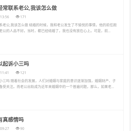
经常联系老公,我该怎么做
13:56
171
系老公,我该怎么做 结婚的时候，我和老公发生了不愉悦的事情，他的前任跑
老公的人品不好。当时，都已经结婚了，我也没有放在心上。可是，前...
以起诉小三吗
11:41
121
小三吗 随着社会的发展，人们对婚姻与家庭的意识逐渐加强，婚姻财产、子
备受关注。而老公出轨成为近年来婚姻中的一个普遍问题，那么，如果老...
有真感情吗
09:27
90