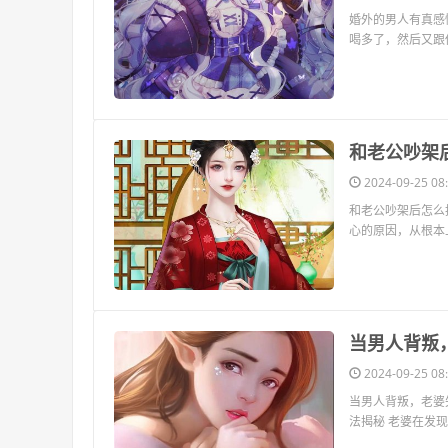
婚外的男人有真感
喝多了，然后又跟
​和老公吵
2024-09-25 08:
和老公吵架后怎么
心的原因，从根本
​当男人背
2024-09-25 08:
当男人背叛，老婆
法揭秘 老婆在发