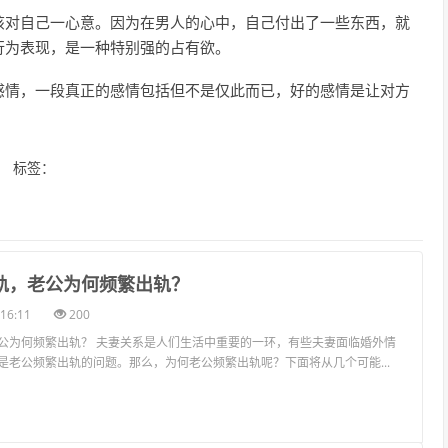
该对自己一心意。因为在男人的心中，自己付出了一些东西，就
行为表现，是一种特别强的占有欲。
感情，一段真正的感情包括但不是仅此而已，好的感情是让对方
标签：
出轨，老公为何频繁出轨？
16:11
200
公为何频繁出轨？ 夫妻关系是人们生活中重要的一环，有些夫妻面临婚外情
是老公频繁出轨的问题。那么，为何老公频繁出轨呢？下面将从几个可能...