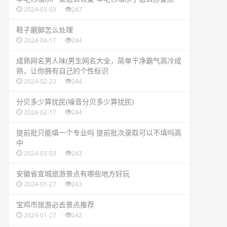
2024-03-03
247
​鞋子磨脚怎么处理
2024-04-17
244
​成熟网名男人味(男生网名大全，简单干净霸气高冷成
熟，让你拥有自己的个性标识
2024-02-23
244
​分贝多少算扰民(噪音分贝多少算扰民)
2024-02-17
244
​提前批只能填一个专业吗 提前批次录取可以不填吗高
中
2024-03-03
243
​安徽省宣城旅游景点有哪些地方好玩
2024-01-27
243
​宝鸡市旅游必去景点推荐
2024-01-27
242