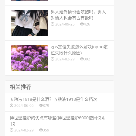
​男人婚外情也会吃醋吗，男人
对情人也会有占有欲吗
2024-09-25
426
​gps定位失败怎么解决(oppo定
位失败什么原因)
2024-02-29
392
相关推荐
​五粮液1918是什么酒？五粮液1918是什么档次
2024-06-05
379
​博世壁挂炉的优点有哪些(博世壁挂炉6000使用说明
书)
2024-02-29
359