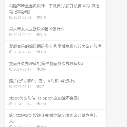
​电脑不断重启风扇转一下就停(长按开机键30秒 释放
笔记本静电)
2024-02-21
319
​男人带女人去饭局的目的是什么
2024-09-03
319
​夏威夷果的保质期是多久呢 夏威夷果应该怎么存放呢
2024-12-17
319
​提前多久办理值机(最早提前多久办理值机)
2024-02-17
286
​照片纸5寸和6寸 五寸照片和a4纸对比
2024-03-16
271
​zippo怎么加油（zippo怎么加油不会漏）
2024-02-17
270
​笔记本键盘灯按键开关(戴尔笔记本怎么让键盘亮起
来)
2024-02-29
262