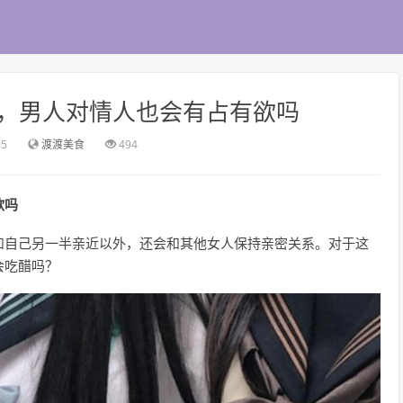
吗，男人对情人也会有占有欲吗
05
渡渡美食
494
欲吗
和自己另一半亲近以外，还会和其他女人保持亲密关系。对于这
会吃醋吗？