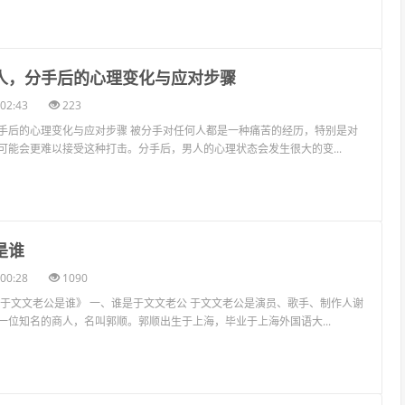
男人，分手后的心理变化与应对步骤
02:43
223
手后的心理变化与应对步骤 被分手对任何人都是一种痛苦的经历，特别是对
可能会更难以接受这种打击。分手后，男人的心理状态会发生很大的变...
是谁
00:28
1090
《于文文老公是谁》 一、谁是于文文老公 于文文老公是演员、歌手、制作人谢
一位知名的商人，名叫郭顺。郭顺出生于上海，毕业于上海外国语大...