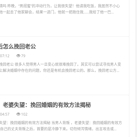
情吗 昨晚，“男闺蜜”的冲动行为，让我很失望！他请我吃饭，我居然不小心
他一起去了他家聊会，结果一进门，他就一把抱住我……我给了他一巴...
架后怎么挽回老公
07:12
79
挽回老公 很多人觉得男人一旦变心就很难挽回了。其实可以尝试寻找男人变
上解决婚姻中存在的问题，你还是有机会挽回老公的。那么，挽回老公方...
叛，老婆失望：挽回婚姻的有效方法揭秘
04:57
102
失望：挽回婚姻的有效方法揭秘 当男人背叛 ，老婆失望：挽回婚姻的有效方
现自己的丈夫背叛之后，首要的是冷静下来。切勿倾泻情绪，出言攻击或...