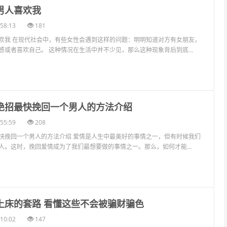
男人喜欢我
58:13
181
欢我 在现代社会中，有些女性会遇到这样的问题：明明知道对方有女朋友，
感或者喜欢自己。 这种情况在生活中并不少见，那么这种现象背后到底...
的绝招最快挽回一个男人的方法介绍
55:59
208
快挽回一个男人的方法介绍 爱情是人生中最美好的事情之一，但有时候我们
人。这时，挽回爱情成为了我们最想要做的事情之一。那么，如何才能...
人上床的套路 看懂这些不会被骗财骗色
10:02
147