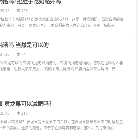
奶酪吗?拉肚子吃奶酪好吗
39:45
158
?拉肚子吃奶酪好吗 奶酪大家都应该吃过吧，这是一种高脂肪，高蛋白质的食
的人来说，书否可以食用呢？下面我们来为大家详细介绍下吧！ 拉肚子...
炖汤吗 当然是可以的
37:30
74
 当然是可以的 鸡胸肉是可以炖汤的，鸡胸肉炖汤是纯肉，喜欢吃这种的人非
汤哦，吃起来毫不费力。 鸡胸肉可以炖汤吗 鸡胸肉当然可以炖汤，而...
量 黄龙果可以减肥吗？
35:16
217
龙果可以减肥吗？ 黄龙果是火龙果中的贵族，在黄龙果刚培育出来的时候甚至
一斤的高价，金黄的颜色，显示了它的尊贵和奢华，那么，黄龙果的热...