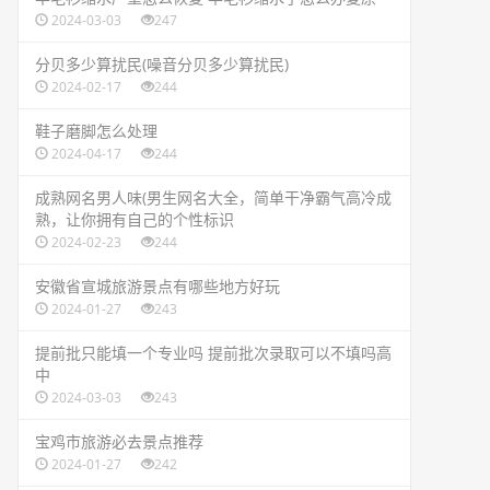
2024-03-03
247
​分贝多少算扰民(噪音分贝多少算扰民)
2024-02-17
244
​鞋子磨脚怎么处理
2024-04-17
244
​成熟网名男人味(男生网名大全，简单干净霸气高冷成
熟，让你拥有自己的个性标识
2024-02-23
244
​安徽省宣城旅游景点有哪些地方好玩
2024-01-27
243
​提前批只能填一个专业吗 提前批次录取可以不填吗高
中
2024-03-03
243
​宝鸡市旅游必去景点推荐
2024-01-27
242