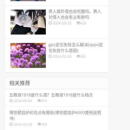
​男人婚外情也会吃醋吗，男人
对情人也会有占有欲吗
2024-09-25
426
​gps定位失败怎么解决(oppo定
位失败什么原因)
2024-02-29
392
相关推荐
​五粮液1918是什么酒？五粮液1918是什么档次
2024-06-05
379
​博世壁挂炉的优点有哪些(博世壁挂炉6000使用说明
书)
2024-02-29
359