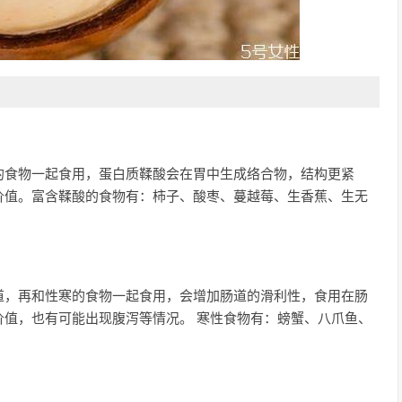
的食物一起食用，蛋白质鞣酸会在胃中生成络合物，结构更紧
价值。富含鞣酸的食物有：柿子、酸枣、蔓越莓、生香蕉、生无
道，再和性寒的食物一起食用，会增加肠道的滑利性，食用在肠
值，也有可能出现腹泻等情况。 寒性食物有：螃蟹、八爪鱼、