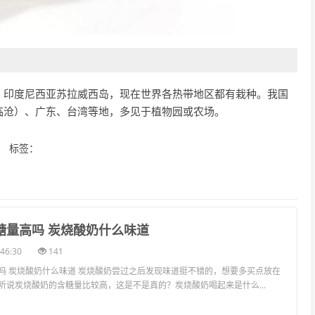
、印度尼西亚苏拉威西岛，现在世界各热带地区都有栽种。我国
临沧）、广东、台湾等地，多见于植物园或农场。
标签：
糖量高吗 炭烧酸奶什么味道
46:30
141
吗 炭烧酸奶什么味道 炭烧酸奶尝过之后发现味道挺不错的，想要多买点放在
听说炭烧酸奶的含糖量比较高，这是不是真的？炭烧酸奶喝起来是什么...