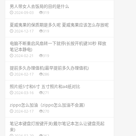
​男人带女人去饭局的目的是什么
2024-09-03
319
​夏威夷果的保质期是多久呢 夏威夷果应该怎么存放呢
2024-12-17
319
​电脑不断重启风扇转一下就停(长按开机键30秒 释放
笔记本静电)
2024-02-21
319
​提前多久办理值机(最早提前多久办理值机)
2024-02-17
286
​照片纸5寸和6寸 五寸照片和a4纸对比
2024-03-16
271
​zippo怎么加油（zippo怎么加油不会漏）
2024-02-17
270
​笔记本键盘灯按键开关(戴尔笔记本怎么让键盘亮起
来)
2024-02-29
262