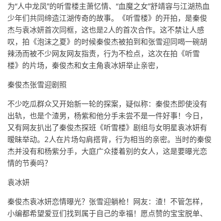
为“人中龙凤”的听雪楼主萧忆情、“血魔之女”舒靖容与江湖热血
少年们共同缔造江湖传奇的故事。《听雪楼》的开拍，是秦俊
杰与袁冰妍首次同框，这也是2人的首次合作。这不禁让人感
叹，拍《泡沫之夏》的时候秦俊杰被拍到和张雪迎同喝一碗胡
辣汤而被不少网友网友指责，行为不检点，这次在拍《听雪
楼》的片场，秦俊杰和女主角袁冰妍举止亲密，
秦俊杰张雪迎剧照
不少吃瓜群众又开始新一轮的探案，疑似称：秦俊杰即使没有
出轨，也是个渣男，杨紫和他分手未尝不是一件好事！今日，
又有网友扒出了秦俊杰探班《听雪楼》剧组与女明星袁冰妍有
暧昧举动。2人在片场勾肩搭背，行为相当的亲密。当时的秦俊
杰并没有和杨紫分手，大庭广众搂着别的女人，这是要曝光恋
情的节奏吗？
袁冰妍
秦俊杰袁冰妍恋情曝光？张雪迎躺枪！网友：渣！不管怎样，
小编都希望爱豆们找到属于自己的幸福！愿点赞的宝宝脱单、