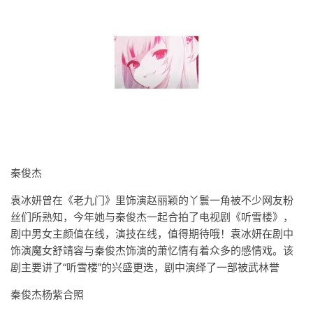
秦俊杰
袁冰妍曾在《老九门》里饰演赵丽颖的丫鬟一角被不少网友粉
丝们所熟知，今年她与秦俊杰一起合拍了电视剧《听雪楼》，
剧中男女主颜值在线，演技在线，值得期待哦！袁冰妍在剧中
饰演魔女舒靖容与秦俊杰饰演的萧忆情有着众多的感情戏。该
剧主要讲了“听雪楼”的兴盛更迭，剧中演绎了一部被武林誉
秦俊杰杨紫合照